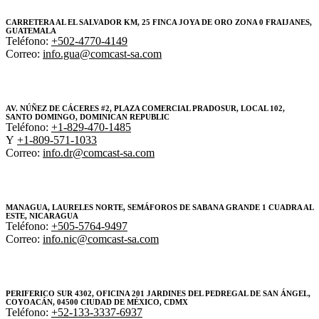
CARRETERA AL EL SALVADOR KM, 25 FINCA JOYA DE ORO ZONA 0 FRAIJANES,
GUATEMALA
Teléfono:
+502-4770-4149
Correo:
info.gua@comcast-sa.com
AV. NÚÑEZ DE CÁCERES #2, PLAZA COMERCIAL PRADOSUR, LOCAL 102,
SANTO DOMINGO, DOMINICAN REPUBLIC
Teléfono:
+1-829-470-1485
Y
+1-809-571-1033
Correo:
info.dr@comcast-sa.com
MANAGUA, LAURELES NORTE, SEMÁFOROS DE SABANA GRANDE 1 CUADRA AL
ESTE, NICARAGUA
Teléfono:
+505-5764-9497
Correo:
info.nic@comcast-sa.com
PERIFERICO SUR 4302, OFICINA 201 JARDINES DEL PEDREGAL DE SAN ÁNGEL,
COYOACÁN, 04500 CIUDAD DE MÉXICO, CDMX
Teléfono:
+52-133-3337-6937