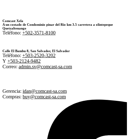
Comcast Xela
A un costado de Condominio pinar del Río km 3.5 carretera a olintepeque
Quetzaltenango
Teléfono:
+502-3571-8100
Calle El Bambu 8, San Salvador, El Salvador
Teléfono:
+503-2520-3202
Y
+503-2124-9482
Correo:
admin.sv@comcast-sa.com
Gerencia:
idan@comcast-sa.com
Compras:
buy@comcast-sa.com