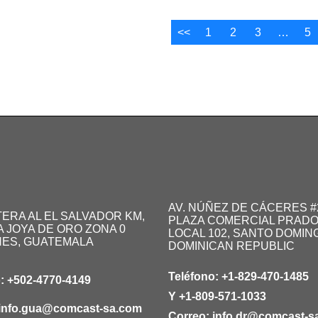
<<
1
2
3
…
5
AV. NÚÑEZ DE CÁCERES #
ERA AL EL SALVADOR KM,
PLAZA COMERCIAL PRADO
A JOYA DE ORO ZONA 0
LOCAL 102, SANTO DOMIN
NES, GUATEMALA
DOMINICAN REPUBLIC
Teléfono:
+1-829-470-1485
o:
+502-4770-4149
Y
+1-809-571-1033
info.gua@comcast-sa.com
Correo:
info.dr@comcast-s