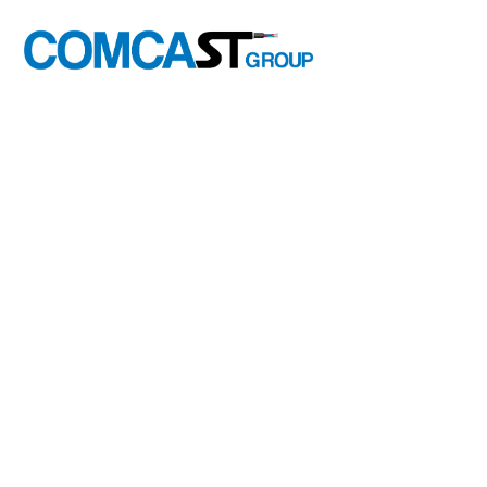
INICIO
COMCAST-SA
is the largest 
presence in Mexico, Central Am
VoD Internet, Telephony, digita