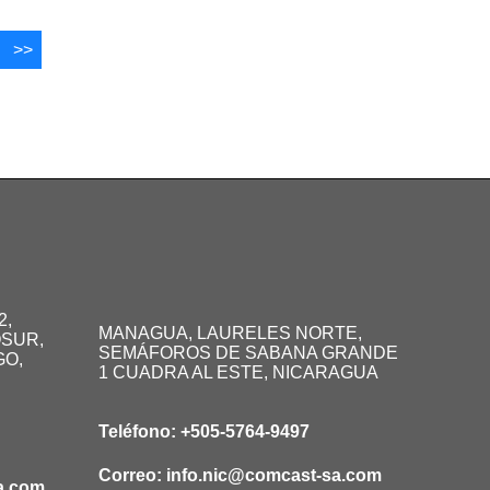
>>
2,
MANAGUA, LAURELES NORTE,
SUR,
SEMÁFOROS DE SABANA GRANDE
GO,
1 CUADRA AL ESTE, NICARAGUA
Teléfono:
+505-5764-9497
Correo:
info.nic@comcast-sa.com
a.com