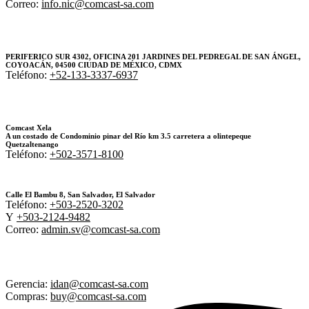
Correo:
info.nic@comcast-sa.com
PERIFERICO SUR 4302, OFICINA 201 JARDINES DEL PEDREGAL DE SAN ÁNGEL,
COYOACÁN, 04500 CIUDAD DE MÉXICO, CDMX
Teléfono:
+52-133-3337-6937
Comcast Xela
A un costado de Condominio pinar del Río km 3.5 carretera a olintepeque
Quetzaltenango
Teléfono:
+502-3571-8100
Calle El Bambu 8, San Salvador, El Salvador
Teléfono:
+503-2520-3202
Y
+503-2124-9482
Correo:
admin.sv@comcast-sa.com
Gerencia:
idan@comcast-sa.com
Compras:
buy@comcast-sa.com