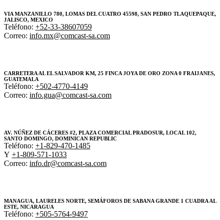
VIA MANZANILLO 780, LOMAS DEL CUATRO 45598, SAN PEDRO TLAQUEPAQUE,
JALISCO, MEXICO
Teléfono:
+52-33-38607059
Correo:
info.mx@comcast-sa.com
CARRETERA AL EL SALVADOR KM, 25 FINCA JOYA DE ORO ZONA 0 FRAIJANES,
GUATEMALA
Teléfono:
+502-4770-4149
Correo:
info.gua@comcast-sa.com
AV. NÚÑEZ DE CÁCERES #2, PLAZA COMERCIAL PRADOSUR, LOCAL 102,
SANTO DOMINGO, DOMINICAN REPUBLIC
Teléfono:
+1-829-470-1485
Y
+1-809-571-1033
Correo:
info.dr@comcast-sa.com
MANAGUA, LAURELES NORTE, SEMÁFOROS DE SABANA GRANDE 1 CUADRA AL
ESTE, NICARAGUA
Teléfono:
+505-5764-9497