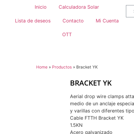
Inicio
Calculadora Solar
Lista de deseos
Contacto
Mi Cuenta
OTT
Home
»
Productos
»
Bracket YK
BRACKET YK
Aerial drop wire clamps atta
medio de un anclaje especia
y varillas con diferentes tip
Cable FTTH Bracket YK
1.5KN
Acero galvanizado