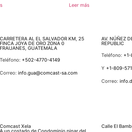
s
Leer más
CARRETERA AL EL SALVADOR KM, 25
AV. NÚÑEZ D
FINCA JOYA DE ORO ZONA 0
REPUBLIC
FRAIJANES, GUATEMALA
Teléfono:
+1-
Teléfono:
+502-4770-4149
Y
+1-809-571
Correo:
info.gua@comcast-sa.com
Correo:
info
Comcast Xela
Calle El Bamb
A un costado de Condominio pinar del