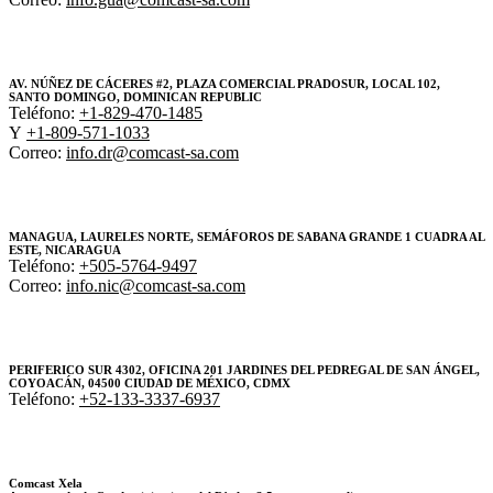
AV. NÚÑEZ DE CÁCERES #2, PLAZA COMERCIAL PRADOSUR, LOCAL 102,
SANTO DOMINGO, DOMINICAN REPUBLIC
Teléfono:
+1-829-470-1485
Y
+1-809-571-1033
Correo:
info.dr@comcast-sa.com
MANAGUA, LAURELES NORTE, SEMÁFOROS DE SABANA GRANDE 1 CUADRA AL
ESTE, NICARAGUA
Teléfono:
+505-5764-9497
Correo:
info.nic@comcast-sa.com
PERIFERICO SUR 4302, OFICINA 201 JARDINES DEL PEDREGAL DE SAN ÁNGEL,
COYOACÁN, 04500 CIUDAD DE MÉXICO, CDMX
Teléfono:
+52-133-3337-6937
Comcast Xela