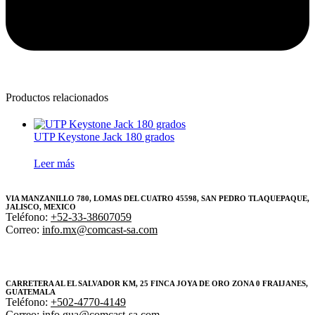
Productos relacionados
UTP Keystone Jack 180 grados
Leer más
VIA MANZANILLO 780, LOMAS DEL CUATRO 45598, SAN PEDRO TLAQUEPAQUE,
JALISCO, MEXICO
Teléfono:
+52-33-38607059
Correo:
info.mx@comcast-sa.com
CARRETERA AL EL SALVADOR KM, 25 FINCA JOYA DE ORO ZONA 0 FRAIJANES,
GUATEMALA
Teléfono:
+502-4770-4149
Correo:
info.gua@comcast-sa.com