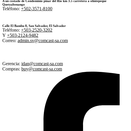
A un costado de Condominio pinar del Río km 3.5 carretera a olintepeque
Quetzaltenango
Teléfono:
+502-3571-8100
Calle El Bambu 8, San Salvador, El Salvador
Teléfono:
+503-2520-3202
Y
+503-2124-9482
Correo:
admin.sv@comcast-sa.com
Gerencia:
idan@comcast-sa.com
Compras:
buy@comcast-sa.com