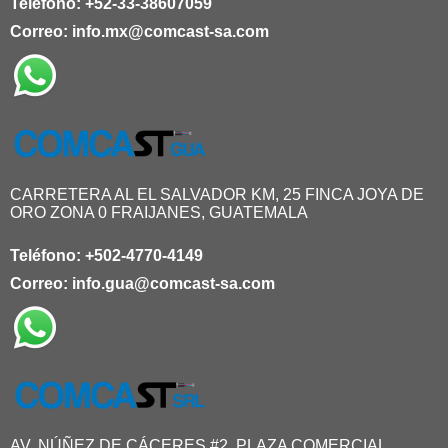
Teléfono:
+52-33-38607059
Correo:
info.mx@comcast-sa.com
CARRETERA AL EL SALVADOR KM, 25 FINCA JOYA DE
ORO ZONA 0 FRAIJANES, GUATEMALA
Teléfono:
+502-4770-4149
Correo:
info.gua@comcast-sa.com
AV. NÚÑEZ DE CÁCERES #2, PLAZA COMERCIAL