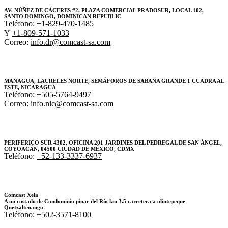
AV. NÚÑEZ DE CÁCERES #2, PLAZA COMERCIAL PRADOSUR, LOCAL 102,
SANTO DOMINGO, DOMINICAN REPUBLIC
Teléfono:
+1-829-470-1485
Y
+1-809-571-1033
Correo:
info.dr@comcast-sa.com
MANAGUA, LAURELES NORTE, SEMÁFOROS DE SABANA GRANDE 1 CUADRA AL
ESTE, NICARAGUA
Teléfono:
+505-5764-9497
Correo:
info.nic@comcast-sa.com
PERIFERICO SUR 4302, OFICINA 201 JARDINES DEL PEDREGAL DE SAN ÁNGEL,
COYOACÁN, 04500 CIUDAD DE MÉXICO, CDMX
Teléfono:
+52-133-3337-6937
Comcast Xela
A un costado de Condominio pinar del Río km 3.5 carretera a olintepeque
Quetzaltenango
Teléfono:
+502-3571-8100