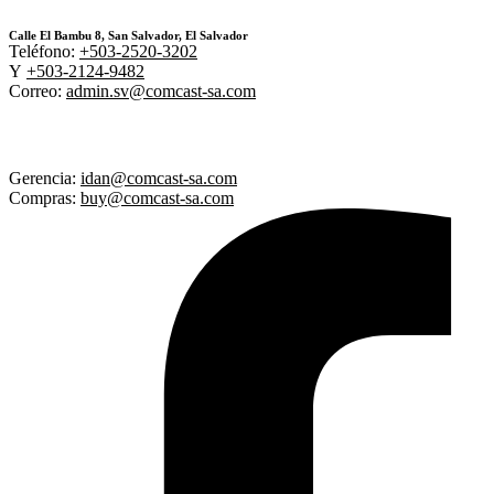
Calle El Bambu 8, San Salvador, El Salvador
Teléfono:
+503-2520-3202
Y
+503-2124-9482
Correo:
admin.sv@comcast-sa.com
Gerencia:
idan@comcast-sa.com
Compras:
buy@comcast-sa.com