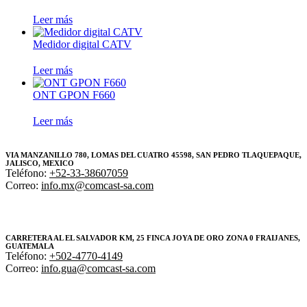
Leer más
Medidor digital CATV
Leer más
ONT GPON F660
Leer más
VIA MANZANILLO 780, LOMAS DEL CUATRO 45598, SAN PEDRO TLAQUEPAQUE,
JALISCO, MEXICO
Teléfono:
+52-33-38607059
Correo:
info.mx@comcast-sa.com
CARRETERA AL EL SALVADOR KM, 25 FINCA JOYA DE ORO ZONA 0 FRAIJANES,
GUATEMALA
Teléfono:
+502-4770-4149
Correo:
info.gua@comcast-sa.com