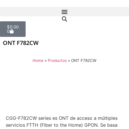
$
0.00
0
ONT F782CW
Home
»
Productos
»
ONT F782CW
CGG-F782CW series es ONT de acceso a múltiples
servicios FTTH (Fiber to the Home) GPON. Se basa