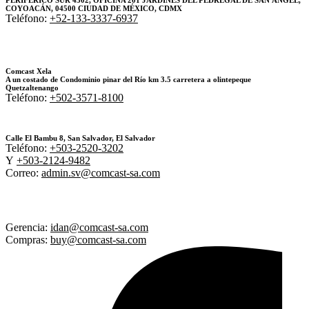
PERIFERICO SUR 4302, OFICINA 201 JARDINES DEL PEDREGAL DE SAN ÁNGEL,
COYOACÁN, 04500 CIUDAD DE MÉXICO, CDMX
Teléfono:
+52-133-3337-6937
Comcast Xela
A un costado de Condominio pinar del Río km 3.5 carretera a olintepeque
Quetzaltenango
Teléfono:
+502-3571-8100
Calle El Bambu 8, San Salvador, El Salvador
Teléfono:
+503-2520-3202
Y
+503-2124-9482
Correo:
admin.sv@comcast-sa.com
Gerencia:
idan@comcast-sa.com
Compras:
buy@comcast-sa.com