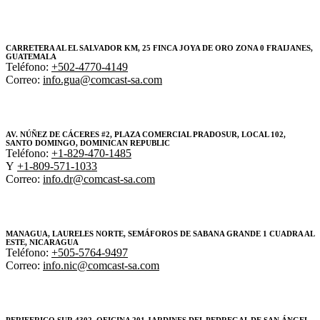
CARRETERA AL EL SALVADOR KM, 25 FINCA JOYA DE ORO ZONA 0 FRAIJANES,
GUATEMALA
Teléfono:
+502-4770-4149
Correo:
info.gua@comcast-sa.com
AV. NÚÑEZ DE CÁCERES #2, PLAZA COMERCIAL PRADOSUR, LOCAL 102,
SANTO DOMINGO, DOMINICAN REPUBLIC
Teléfono:
+1-829-470-1485
Y
+1-809-571-1033
Correo:
info.dr@comcast-sa.com
MANAGUA, LAURELES NORTE, SEMÁFOROS DE SABANA GRANDE 1 CUADRA AL
ESTE, NICARAGUA
Teléfono:
+505-5764-9497
Correo:
info.nic@comcast-sa.com