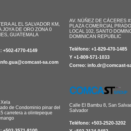
AV. NÚÑEZ DE CÁCERES #
ERA AL EL SALVADOR KM,
PLAZA COMERCIAL PRADO
A JOYA DE ORO ZONA 0
LOCAL 102, SANTO DOMIN
NES, GUATEMALA
DOMINICAN REPUBLIC
Teléfono:
+1-829-470-1485
o:
+502-4770-4149
Y
+1-809-571-1033
info.gua@comcast-sa.com
Correo:
info.dr@comcast-s
 Xela
Calle El Bambu 8, San Salvad
tado de Condominio pinar del
Salvador
5 carretera a olintepeque
enango
Teléfono:
+503-2520-3202
o:
+502-3571-8100