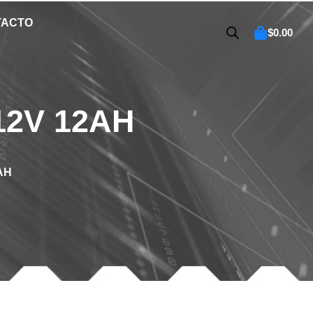
TACTO
$
0.00
12V 12AH
AH