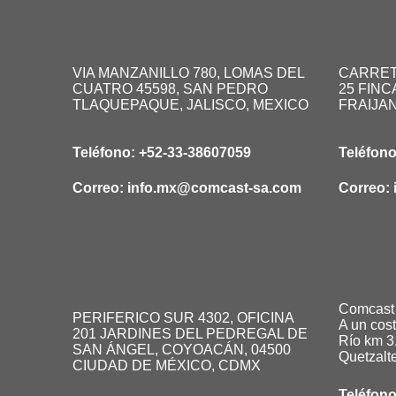
VIA MANZANILLO 780, LOMAS DEL
CARRET
CUATRO 45598, SAN PEDRO
25 FINC
TLAQUEPAQUE, JALISCO, MEXICO
FRAIJA
Teléfono:
+52-33-38607059
Teléfon
Correo:
info.mx@comcast-sa.com
Correo:
Comcast
PERIFERICO SUR 4302, OFICINA
A un cos
201 JARDINES DEL PEDREGAL DE
Río km 3.
SAN ÁNGEL, COYOACÁN, 04500
Quetzalt
CIUDAD DE MÉXICO, CDMX
Teléfon