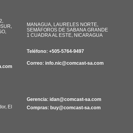
2,
MANAGUA, LAURELES NORTE,
SUR,
SEMÁFOROS DE SABANA GRANDE
GO,
1 CUADRA AL ESTE, NICARAGUA
Teléfono:
+505-5764-9497
Correo:
info.nic@comcast-sa.com
a.com
Gerencia:
idan@comcast-sa.com
or, El
Compras:
buy@comcast-sa.com