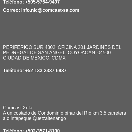
Teléfono:
+505-5764-9497
Correo:
info.nic@comcast-sa.com
PERIFERICO SUR 4302, OFICINA 201 JARDINES DEL
PEDREGAL DE SAN ÁNGEL, COYOACÁN, 04500
CIUDAD DE MÉXICO, CDMX
Teléfono:
+52-133-3337-6937
Comcast Xela
A un costado de Condominio pinar del Río km 3.5 carretera
a olintepeque Quetzaltenango
Teléfono:
+502-3571-8100