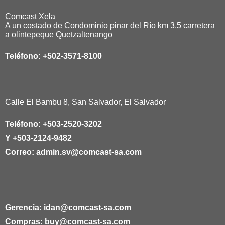
Comcast Xela
A un costado de Condominio pinar del Río km 3.5 carretera
a olintepeque Quetzaltenango
Teléfono:
+502-3571-8100
Calle El Bambu 8, San Salvador, El Salvador
Teléfono:
+503-2520-3202
Y
+503-2124-9482
Correo:
admin.sv@comcast-sa.com
Gerencia:
idan@comcast-sa.com
Compras:
buy@comcast-sa.com