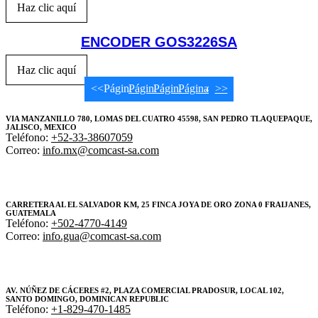
Haz clic aquí
ENCODER GOS3226SA
Haz clic aquí
<<
Página
Página
1
Página
2
Página
3
4
>>
VIA MANZANILLO 780, LOMAS DEL CUATRO 45598, SAN PEDRO TLAQUEPAQUE,
JALISCO, MEXICO
Teléfono:
+52-33-38607059
Correo:
info.mx@comcast-sa.com
CARRETERA AL EL SALVADOR KM, 25 FINCA JOYA DE ORO ZONA 0 FRAIJANES,
GUATEMALA
Teléfono:
+502-4770-4149
Correo:
info.gua@comcast-sa.com
AV. NÚÑEZ DE CÁCERES #2, PLAZA COMERCIAL PRADOSUR, LOCAL 102,
SANTO DOMINGO, DOMINICAN REPUBLIC
Teléfono:
+1-829-470-1485