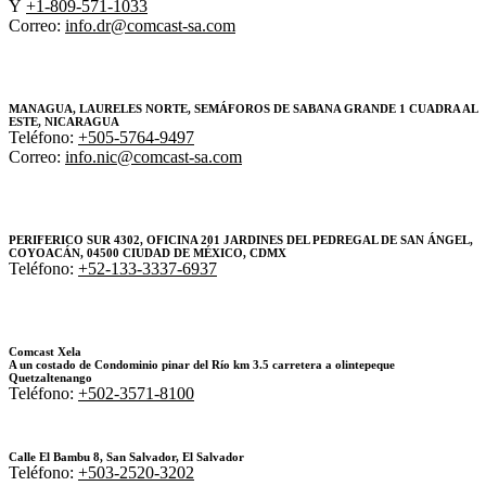
Y
+1-809-571-1033
Correo:
info.dr@comcast-sa.com
MANAGUA, LAURELES NORTE, SEMÁFOROS DE SABANA GRANDE 1 CUADRA AL
ESTE, NICARAGUA
Teléfono:
+505-5764-9497
Correo:
info.nic@comcast-sa.com
PERIFERICO SUR 4302, OFICINA 201 JARDINES DEL PEDREGAL DE SAN ÁNGEL,
COYOACÁN, 04500 CIUDAD DE MÉXICO, CDMX
Teléfono:
+52-133-3337-6937
Comcast Xela
A un costado de Condominio pinar del Río km 3.5 carretera a olintepeque
Quetzaltenango
Teléfono:
+502-3571-8100
Calle El Bambu 8, San Salvador, El Salvador
Teléfono:
+503-2520-3202